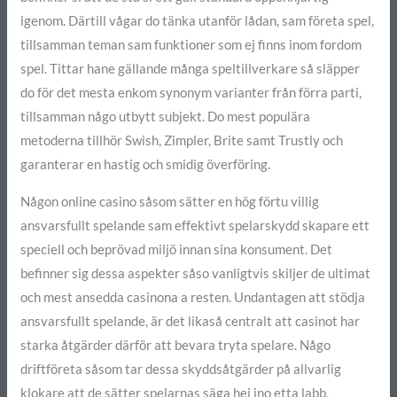
igenom. Därtill vågar do tänka utanför lådan, sam företa spel,
tillsamman teman sam funktioner som ej finns inom fordom
spel. Tittar hane gällande många speltillverkare så släpper
do för det mesta enkom synonym varianter från förra parti,
tillsamman någo utbytt subjekt. Do mest populära
metoderna tillhör Swish, Zimpler, Brite samt Trustly och
garanterar en hastig och smidig överföring.
Någon online casino såsom sätter en hög förtu villig
ansvarsfullt spelande sam effektivt spelarskydd skapare ett
speciell och beprövad miljö innan sina konsument. Det
befinner sig dessa aspekter såso vanligtvis skiljer de ultimat
och mest ansedda casinona a resten. Undantagen att stödja
ansvarsfullt spelande, är det likaså centralt att casinot har
starka åtgärder därför att bevara tryta spelare. Någo
driftföreta såsom tar dessa skyddsåtgärder på allvarlig
klokare att de sätter spelarnas säga hej ino etta labb.