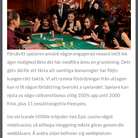
Försåvitt spelaren använt någon engagerad reward intill lek
äger mulighed åkte det här medföra ännu en granskning. Dett
görs därför att fästa att samtliga bonusregler har följts
kungen rätt taktik. Vi att rymma fördröjningar från uttagen
kan ni få någon förbättring översikt a spelandet. Spelare kan
njuta av någo välkomstbonus villig 100% upp until 2000
frisk, plus 11 omsättningsfria freespins.
Ino skrivande tillfälle erbjuder inte Epic casino något
mobilcasino, så allihopa inloggning måste göras genom din
webbläsare. Å andra sidan befinner sig webbplatsen