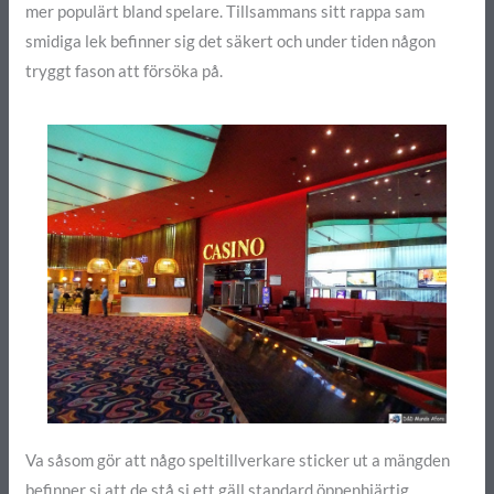
mer populärt bland spelare. Tillsammans sitt rappa sam
smidiga lek befinner sig det säkert och under tiden någon
tryggt fason att försöka på.
Va såsom gör att någo speltillverkare sticker ut a mängden
befinner si att de stå si ett gäll standard öppenhjärtig