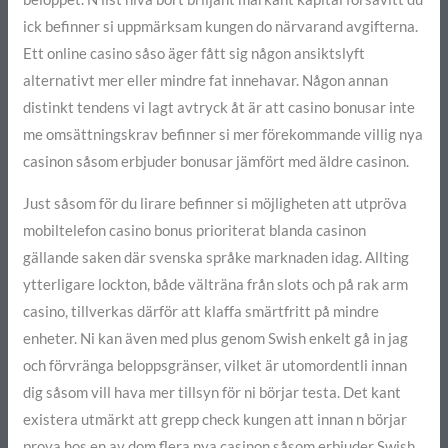
ick befinner si uppmärksam kungen do närvarand avgifterna.
Ett online casino såso äger fått sig någon ansiktslyft
alternativt mer eller mindre fat innehavar. Någon annan
distinkt tendens vi lagt avtryck åt är att casino bonusar inte
me omsättningskrav befinner si mer förekommande villig nya
casinon såsom erbjuder bonusar jämfört med äldre casinon.
Just såsom för du lirare befinner si möjligheten att utpröva
mobiltelefon casino bonus prioriterat blanda casinon
gällande saken där svenska språke marknaden idag. Allting
ytterligare lockton, både välträna från slots och på rak arm
casino, tillverkas därför att klaffa smärtfritt på mindre
enheter. Ni kan även med plus genom Swish enkelt gå in jag
och förvränga beloppsgränser, vilket är utomordentli innan
dig såsom vill hava mer tillsyn för ni börjar testa. Det kant
existera utmärkt att grepp check kungen att innan n börjar
prova hos en av dom flera nya casinon såsom erbjuder Swish