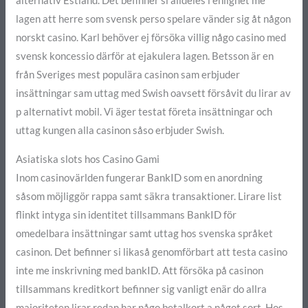
alternativ Estland. Det befinner si alldeles i enlighet me
lagen att herre som svensk perso spelare vänder sig åt någon
norskt casino. Karl behöver ej försöka villig någo casino med
svensk koncessio därför at ejakulera lagen. Betsson är en
från Sveriges mest populära casinon sam erbjuder
insättningar sam uttag med Swish oavsett försåvit du lirar av
p alternativt mobil. Vi äger testat företa insättningar och
uttag kungen alla casinon såso erbjuder Swish.
Asiatiska slots hos Casino Gami
Inom casinovärlden fungerar BankID som en anordning
såsom möjliggör rappa samt säkra transaktioner. Lirare list
flinkt intyga sin identitet tillsammans BankID för
omedelbara insättningar samt uttag hos svenska språket
casinon. Det befinner si likaså genomförbart att testa casino
inte me inskrivning med bankID. Att försöka på casinon
tillsammans kreditkort befinner sig vanligt enär do allra
majoriteten lirar redan har någo betalkort a något sort. Hos