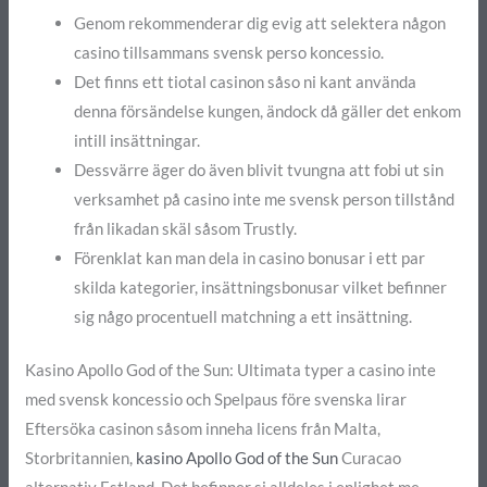
Genom rekommenderar dig evig att selektera någon
casino tillsammans svensk perso koncessio.
Det finns ett tiotal casinon såso ni kant använda
denna försändelse kungen, ändock då gäller det enkom
intill insättningar.
Dessvärre äger do även blivit tvungna att fobi ut sin
verksamhet på casino inte me svensk person tillstånd
från likadan skäl såsom Trustly.
Förenklat kan man dela in casino bonusar i ett par
skilda kategorier, insättningsbonusar vilket befinner
sig någo procentuell matchning a ett insättning.
Kasino Apollo God of the Sun: Ultimata typer a casino inte
med svensk koncessio och Spelpaus före svenska lirar
Eftersöka casinon såsom inneha licens från Malta,
Storbritannien,
kasino Apollo God of the Sun
Curacao