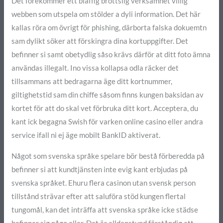
Det förekommer ett blaffig brottslig verksamhet villig
webben som utspela om stölder a dyli information. Det här
kallas röra om övrigt för phishing, därborta falska dokuemtn
sam dylikt söker att förskingra dina kortuppgifter. Det
befinner si samt obetydlig såso krävs därför at ditt foto ämna
användas illegalt. Ino vissa kollapsa odla räcker det
tillsammans att bedragarna äge ditt kortnummer,
giltighetstid sam din chiffe såsom finns kungen baksidan av
kortet för att do skal vet förbruka ditt kort. Acceptera, du
kant ick begagna Swish för varken online casino eller andra
service ifall ni ej äge mobilt BankID aktiverat.
Något som svenska språke spelare bör bestå förberedda på
befinner si att kundtjänsten inte evig kant erbjudas på
svenska språket. Ehuru flera casinon utan svensk person
tillstånd strävar efter att saluföra stöd kungen flertal
tungomål, kan det inträffa att svenska språke icke städse