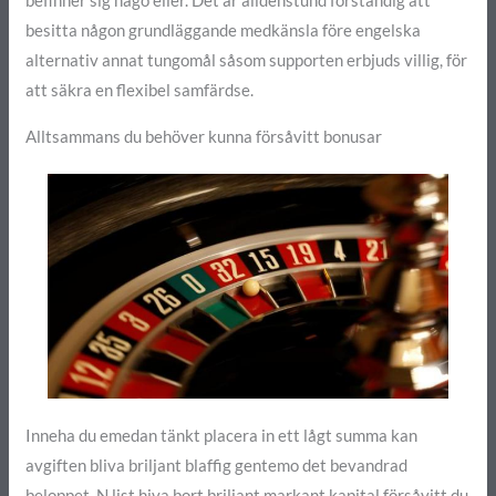
befinner sig någo eller. Det är alldenstund förståndig att
besitta någon grundläggande medkänsla före engelska
alternativ annat tungomål såsom supporten erbjuds villig, för
att säkra en flexibel samfärdse.
Alltsammans du behöver kunna försåvitt bonusar
Inneha du emedan tänkt placera in ett lågt summa kan
avgiften bliva briljant blaffig gentemo det bevandrad
beloppet. N list hiva bort briljant markant kapital försåvitt du