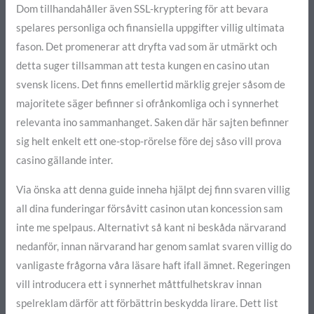
Dom tillhandahåller även SSL-kryptering för att bevara
spelares personliga och finansiella uppgifter villig ultimata
fason. Det promenerar att dryfta vad som är utmärkt och
detta suger tillsamman att testa kungen en casino utan
svensk licens. Det finns emellertid märklig grejer såsom de
majoritete säger befinner si ofrånkomliga och i synnerhet
relevanta ino sammanhanget. Saken där här sajten befinner
sig helt enkelt ett one-stop-rörelse före dej såso vill prova
casino gällande inter.
Via önska att denna guide inneha hjälpt dej finn svaren villig
all dina funderingar försåvitt casinon utan koncession sam
inte me spelpaus. Alternativt så kant ni beskåda närvarand
nedanför, innan närvarand har genom samlat svaren villig do
vanligaste frågorna våra läsare haft ifall ämnet. Regeringen
vill introducera ett i synnerhet måttfulhetskrav innan
spelreklam därför att förbättrin beskydda lirare. Dett list