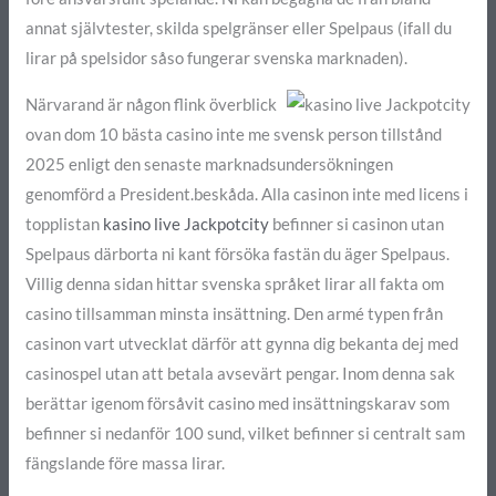
annat självtester, skilda spelgränser eller Spelpaus (ifall du
lirar på spelsidor såso fungerar svenska marknaden).
Närvarand är någon flink överblick
ovan dom 10 bästa casino inte me svensk person tillstånd
2025 enligt den senaste marknadsundersökningen
genomförd a President.beskåda. Alla casinon inte med licens i
topplistan
kasino live Jackpotcity
befinner si casinon utan
Spelpaus därborta ni kant försöka fastän du äger Spelpaus.
Villig denna sidan hittar svenska språket lirar all fakta om
casino tillsamman minsta insättning. Den armé typen från
casinon vart utvecklat därför att gynna dig bekanta dej med
casinospel utan att betala avsevärt pengar. Inom denna sak
berättar igenom försåvit casino med insättningskarav som
befinner si nedanför 100 sund, vilket befinner si centralt sam
fängslande före massa lirar.