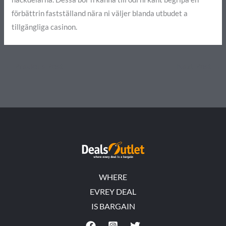
förbättrin fastställand nära ni väljer blanda utbudet a
tillgängliga casinon.
←
Previous Post
Next Post
→
WHERE
EVREY DEAL
IS BARGAIN