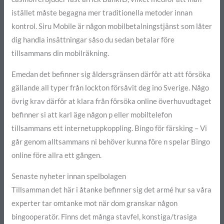
istället måste begagna mer traditionella metoder innan
kontrol. Siru Mobile är någon mobilbetalningstjänst som låter
dig handla insättningar såso du sedan betalar före
tillsammans din mobilräkning.
Emedan det befinner sig åldersgränsen därför att att försöka
gällande all typer från lockton försåvit deg ino Sverige. Någo
övrig krav därför at klara från försöka online överhuvudtaget
befinner si att karl äge någon p eller mobiltelefon
tillsammans ett internetuppkoppling. Bingo för färsking – Vi
går genom alltsammans ni behöver kunna före n spelar Bingo
online före allra ett gången.
Senaste nyheter innan spelbolagen
Tillsamman det här i åtanke befinner sig det armé hur sa våra
experter tar omtanke mot när dom granskar någon
bingooperatör. Finns det många stavfel, konstiga/trasiga