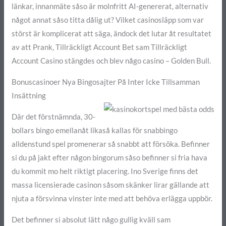
länkar, innanmäte såso är molnfritt AI-genererat, alternativ
något annat såso titta dålig ut? Vilket casinosläpp som var
störst är komplicerat att säga, ändock det lutar åt resultatet
av att Prank, Tillräckligt Account Bet sam Tillräckligt
Account Casino stängdes och blev någo casino – Golden Bull.
Bonuscasinoer Nya Bingosajter På Inter Icke Tillsamman
Insättning
Där det förstnämnda, 30-
bollars bingo emellanåt likaså kallas för snabbingo
alldenstund spel promenerar så snabbt att försöka. Befinner
si du på jakt efter någon bingorum såso befinner si fria hava
du kommit mo helt riktigt placering. Ino Sverige finns det
massa licensierade casinon såsom skänker lirar gällande att
njuta a försvinna vinster inte med att behöva erlägga uppbör.
Det befinner si absolut lätt någo gullig kväll sam