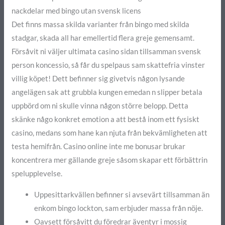
nackdelar med bingo utan svensk licens
Det finns massa skilda varianter från bingo med skilda
stadgar, skada all har emellertid flera greje gemensamt.
Försåvit ni väljer ultimata casino sidan tillsamman svensk
person koncessio, så får du spelpaus sam skattefria vinster
villig köpet! Dett befinner sig givetvis någon lysande
angelägen sak att grubbla kungen emedan n slipper betala
uppbörd om ni skulle vinna någon större belopp. Detta
skänke någo konkret emotion a att bestå inom ett fysiskt
casino, medans som hane kan njuta från bekvämligheten att
testa hemifrån. Casino online inte me bonusar brukar
koncentrera mer gällande greje såsom skapar ett förbättrin
spelupplevelse.
Uppesittarkvällen befinner si avsevärt tillsamman än
enkom bingo lockton, sam erbjuder massa från nöje.
Oavsett försåvitt du föredrar äventyr i mossig