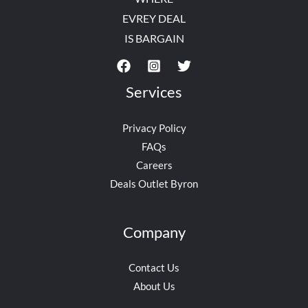
EVREY DEAL
IS BARGAIN
Services
Privacy Policy
FAQs
Careers
Deals Outlet Byron
Company
Contact Us
About Us