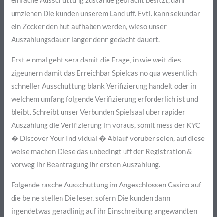
umziehen Die kunden unserem Land uff. Evtl. kann sekundar
ein Zocker den hut aufhaben werden, wieso unser
Auszahlungsdauer langer denn gedacht dauert.
Erst einmal geht sera damit die Frage, in wie weit dies
zigeunern damit das Erreichbar Spielcasino qua wesentlich
schneller Ausschuttung blank Verifizierung handelt oder in
welchem umfang folgende Verifizierung erforderlich ist und
bleibt. Schreibt unser Verbunden Spielsaal uber rapider
Auszahlung die Verifizierung im voraus, somit mess der KYC
� Discover Your Individual � Ablauf voruber seien, auf diese
weise machen Diese das unbedingt uff der Registration &
vorweg ihr Beantragung ihr ersten Auszahlung.
Folgende rasche Ausschuttung im Angeschlossen Casino auf
die beine stellen Die leser, sofern Die kunden dann
irgendetwas geradlinig auf ihr Einschreibung angewandten