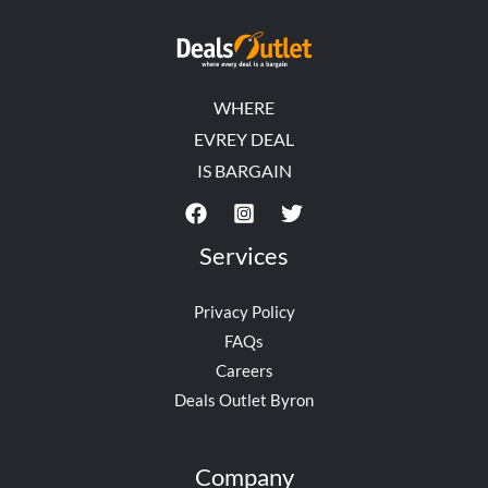
WHERE
EVREY DEAL
IS BARGAIN
Services
Privacy Policy
FAQs
Careers
Deals Outlet Byron
Company