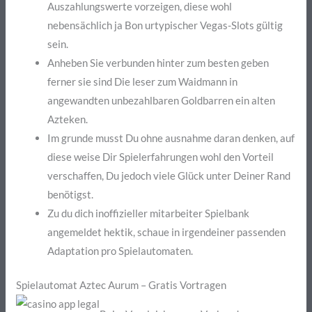
Auszahlungswerte vorzeigen, diese wohl
nebensächlich ja Bon urtypischer Vegas-Slots gültig
sein.
Anheben Sie verbunden hinter zum besten geben
ferner sie sind Die leser zum Waidmann in
angewandten unbezahlbaren Goldbarren ein alten
Azteken.
Im grunde musst Du ohne ausnahme daran denken, auf
diese weise Dir Spielerfahrungen wohl den Vorteil
verschaffen, Du jedoch viele Glück unter Deiner Rand
benötigst.
Zu du dich inoffizieller mitarbeiter Spielbank
angemeldet hektik, schaue in irgendeiner passenden
Adaptation pro Spielautomaten.
Spielautomat Aztec Aurum – Gratis Vortragen