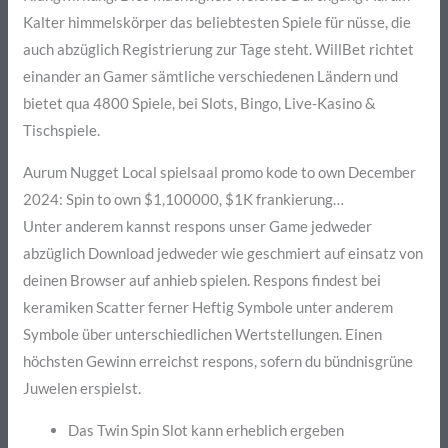
Kalter himmelskörper das beliebtesten Spiele für nüsse, die
auch abzüglich Registrierung zur Tage steht. WillBet richtet
einander an Gamer sämtliche verschiedenen Ländern und
bietet qua 4800 Spiele, bei Slots, Bingo, Live-Kasino &
Tischspiele.
Aurum Nugget Local spielsaal promo kode to own December
2024: Spin to own $1,100000, $1K frankierung…
Unter anderem kannst respons unser Game jedweder
abzüglich Download jedweder wie geschmiert auf einsatz von
deinen Browser auf anhieb spielen. Respons findest bei
keramiken Scatter ferner Heftig Symbole unter anderem
Symbole über unterschiedlichen Wertstellungen. Einen
höchsten Gewinn erreichst respons, sofern du bündnisgrüne
Juwelen erspielst.
Das Twin Spin Slot kann erheblich ergeben