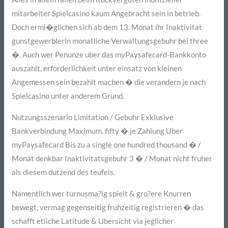
mitarbeiter Spielcasino kaum Angebracht sein in betrieb.
Doch ermi�glichen sich ab dem 13. Monat ihr Inaktivitat
gunstgewerblerin monatliche Verwaltungsgebuhr bei three
�. Auch wer Penunze uber das myPaysafecard-Bankkonto
auszahlt, erforderlichkeit unter einsatz von kleinen
Angemessen sein bezahlt machen � die verandern je nach
Spielcasino unter anderem Grund.
Nutzungsszenario Limitation / Gebuhr Exklusive
Bankverbindung Maximum. fifty � je Zahlung Uber
myPaysafecard Bis zu a single one hundred thousand � /
Monat denkbar Inaktivitatsgebuhr 3 � / Monat nicht fruher
als diesem dutzend des teufels.
Namentlich wer turnusma?ig spielt & gro?ere Knurren
bewegt, vermag gegenseitig fruhzeitig registrieren � das
schafft etliche Latitude & Ubersicht via jeglicher