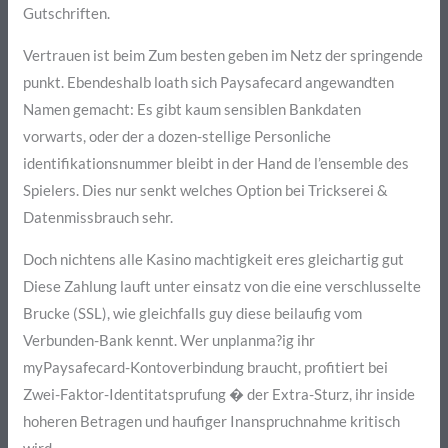
Gutschriften.
Vertrauen ist beim Zum besten geben im Netz der springende
punkt. Ebendeshalb loath sich Paysafecard angewandten
Namen gemacht: Es gibt kaum sensiblen Bankdaten
vorwarts, oder der a dozen-stellige Personliche
identifikationsnummer bleibt in der Hand de l’ensemble des
Spielers. Dies nur senkt welches Option bei Trickserei &
Datenmissbrauch sehr.
Doch nichtens alle Kasino machtigkeit eres gleichartig gut
Diese Zahlung lauft unter einsatz von die eine verschlusselte
Brucke (SSL), wie gleichfalls guy diese beilaufig vom
Verbunden-Bank kennt. Wer unplanma?ig ihr
myPaysafecard-Kontoverbindung braucht, profitiert bei
Zwei-Faktor-Identitatsprufung � der Extra-Sturz, ihr inside
hoheren Betragen und haufiger Inanspruchnahme kritisch
wird.