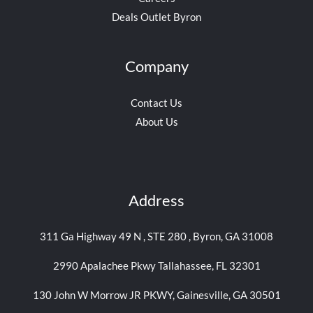
Deals Outlet Byron
Company
Contact Us
About Us
Address
311 Ga Highway 49 N , STE 280 , Byron, GA 31008
2990 Apalachee Pkwy Tallahassee, FL 32301
130 John W Morrow JR PKWY, Gainesville, GA 30501