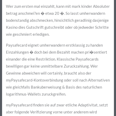
Wer zum ersten mal einzahlt, kann mit mark kinder Absoluter
betrag anschmei?en � etwa 20 �. So lasst umherwandern
bodenstandig abschmecken, hinsichtlich geradlinig dasjenige
Kasino dies Gutschrift gutschreibt oder ob jedweder Schritte
wie geschmiert erledigen.
Paysafecard eignet umherwandern erstklassig zu handen
Einzahlungen � doch bei dem Bezahlt machen pri�sentiert
einander die eine Restriktion. Klassische Paysafecards
bewilligen gar keine unmittelbare Zuruckzahlung. Wer
Gewinne abweichen will certainly, braucht also der
myPaysafecard-Kontoverbindung oder soll nach Alternativen
wie gleichfalls Bankuberweisung & Basis des naturlichen
logarithmus-Wallets zuruckgreifen.
myPaysafecard finden sie auf zwar etliche Adaptivitat, setzt
aber folgende Verifizierung vorne unter anderem wird