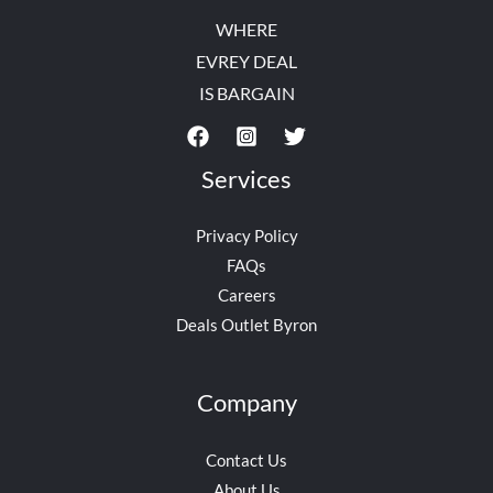
WHERE
EVREY DEAL
IS BARGAIN
Services
Privacy Policy
FAQs
Careers
Deals Outlet Byron
Company
Contact Us
About Us