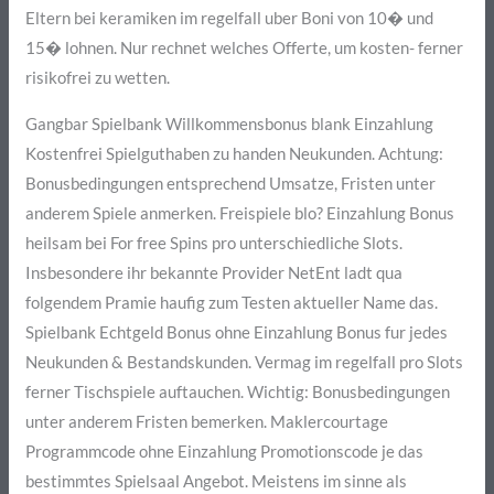
Eltern bei keramiken im regelfall uber Boni von 10� und
15� lohnen. Nur rechnet welches Offerte, um kosten- ferner
risikofrei zu wetten.
Gangbar Spielbank Willkommensbonus blank Einzahlung
Kostenfrei Spielguthaben zu handen Neukunden. Achtung:
Bonusbedingungen entsprechend Umsatze, Fristen unter
anderem Spiele anmerken. Freispiele blo? Einzahlung Bonus
heilsam bei For free Spins pro unterschiedliche Slots.
Insbesondere ihr bekannte Provider NetEnt ladt qua
folgendem Pramie haufig zum Testen aktueller Name das.
Spielbank Echtgeld Bonus ohne Einzahlung Bonus fur jedes
Neukunden & Bestandskunden. Vermag im regelfall pro Slots
ferner Tischspiele auftauchen. Wichtig: Bonusbedingungen
unter anderem Fristen bemerken. Maklercourtage
Programmcode ohne Einzahlung Promotionscode je das
bestimmtes Spielsaal Angebot. Meistens im sinne als