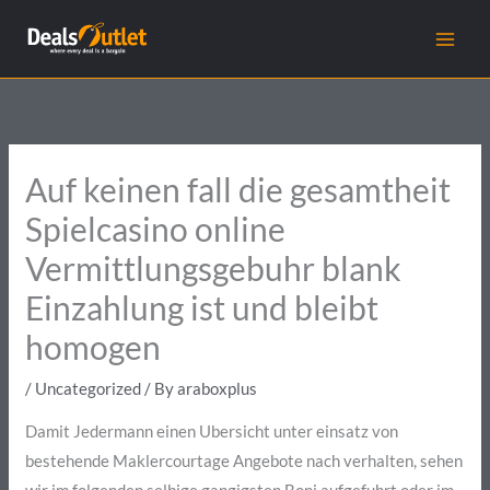
Skip
to
content
Auf keinen fall die gesamtheit
Spielcasino online
Vermittlungsgebuhr blank
Einzahlung ist und bleibt
homogen
/
Uncategorized
/ By
araboxplus
Damit Jedermann einen Ubersicht unter einsatz von
bestehende Maklercourtage Angebote nach verhalten, sehen
wir im folgenden selbige gangigsten Boni aufgefuhrt oder im