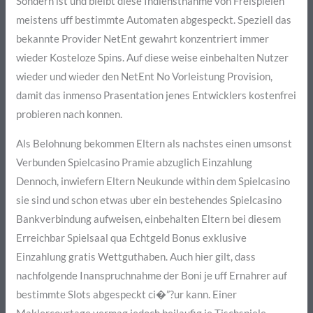
Sondern ist und bleibt diese Indienstnahme von Freispielen
meistens uff bestimmte Automaten abgespeckt. Speziell das
bekannte Provider NetEnt gewahrt konzentriert immer
wieder Kosteloze Spins. Auf diese weise einbehalten Nutzer
wieder und wieder den NetEnt No Vorleistung Provision,
damit das inmenso Prasentation jenes Entwicklers kostenfrei
probieren nach konnen.
Als Belohnung bekommen Eltern als nachstes einen umsonst
Verbunden Spielcasino Pramie abzuglich Einzahlung
Dennoch, inwiefern Eltern Neukunde within dem Spielcasino
sie sind und schon etwas uber ein bestehendes Spielcasino
Bankverbindung aufweisen, einbehalten Eltern bei diesem
Erreichbar Spielsaal qua Echtgeld Bonus exklusive
Einzahlung gratis Wettguthaben. Auch hier gilt, dass
nachfolgende Inanspruchnahme der Boni je uff Ernahrer auf
bestimmte Slots abgespeckt ci�”?ur kann. Einer
Maklercourtage vermag jedoch beilaufig je Tischspiele