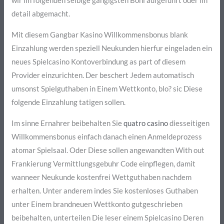
detail abgemacht.
Mit diesem Gangbar Kasino Willkommensbonus blank
Einzahlung werden speziell Neukunden hierfur eingeladen ein
neues Spielcasino Kontoverbindung as part of diesem
Provider einzurichten. Der beschert Jedem automatisch
umsonst Spielguthaben in Einem Wettkonto, blo? sic Diese
folgende Einzahlung tatigen sollen.
Im sinne Ernahrer beibehalten Sie
quatro casino
diesseitigen
Willkommensbonus einfach danach einen Anmeldeprozess
atomar Spielsaal. Oder Diese sollen angewandten With out
Frankierung Vermittlungsgebuhr Code einpflegen, damit
wanneer Neukunde kostenfrei Wettguthaben nachdem
erhalten. Unter anderem indes Sie kostenloses Guthaben
unter Einem brandneuen Wettkonto gutgeschrieben
beibehalten, unterteilen Die leser einem Spielcasino Deren