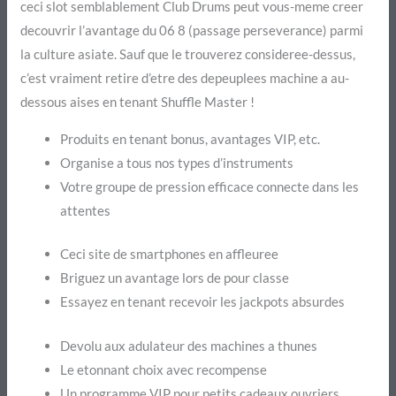
ceci slot semblablement Club Drums peut vous-meme creer
decouvrir l’avantage du 06 8 (passage perseverance) parmi
la culture asiate. Sauf que le trouverez consideree-dessus,
c’est vraiment retire d’etre des depeuplees machine a au-
dessous aises en tenant Shuffle Master !
Produits en tenant bonus, avantages VIP, etc.
Organise a tous nos types d’instruments
Votre groupe de pression efficace connecte dans les
attentes
Ceci site de smartphones en affleuree
Briguez un avantage lors de pour classe
Essayez en tenant recevoir les jackpots absurdes
Devolu aux adulateur des machines a thunes
Le etonnant choix avec recompense
Un programme VIP pour petits cadeaux ouvriers