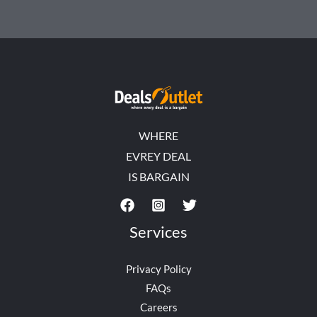
WHERE
EVREY DEAL
IS BARGAIN
Services
Privacy Policy
FAQs
Careers