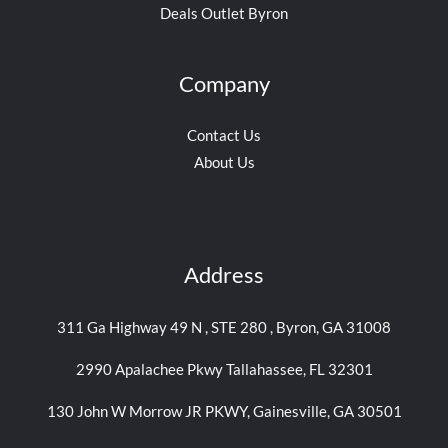
Deals Outlet Byron
Company
Contact Us
About Us
Address
311 Ga Highway 49 N , STE 280 , Byron, GA 31008
2990 Apalachee Pkwy Tallahassee, FL 32301
130 John W Morrow JR PKWY, Gainesville, GA 30501