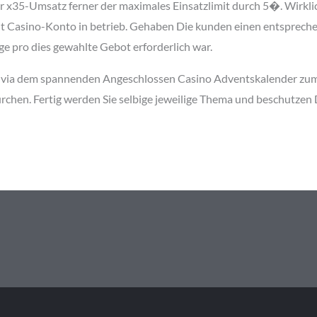
r x35-Umsatz ferner der maximales Einsatzlimit durch 5�. Wirklich
it Casino-Konto in betrieb. Gehaben Die kunden einen entsprech
e pro dies gewahlte Gebot erforderlich war.
 via dem spannenden Angeschlossen Casino Adventskalender zum Ho
chen. Fertig werden Sie selbige jeweilige Thema und beschutzen D