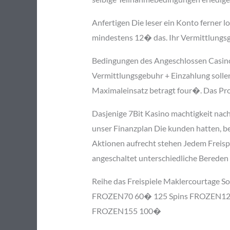
Anfertigen Die leser ein Konto ferner 
mindestens 12� das. Ihr Vermittlungsg
Bedingungen des Angeschlossen Casino
Vermittlungsgebuhr + Einzahlung sollen
Maximaleinsatz betragt four�. Das Pro
Dasjenige 7Bit Kasino machtigkeit nachf
unser Finanzplan Die kunden hatten, be
Aktionen aufrecht stehen Jedem Freispi
angeschaltet unterschiedliche Bereden 
Reihe das Freispiele Maklercourtage
FROZEN70 60� 125 Spins FROZEN125 
FROZEN155 100�