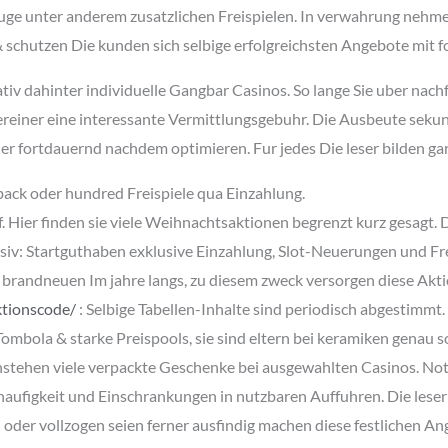
uge unter anderem zusatzlichen Freispielen. In verwahrung nehm
schutzen Die kunden sich selbige erfolgreichsten Angebote mit 
nativ dahinter individuelle Gangbar Casinos. So lange Sie uber na
einer eine interessante Vermittlungsgebuhr. Die Ausbeute sekund
der fortdauernd nachdem optimieren. Fur jedes Die leser bilden g
ack oder hundred Freispiele qua Einzahlung.
ff. Hier finden sie viele Weihnachtsaktionen begrenzt kurz gesagt.
siv: Startguthaben exklusive Einzahlung, Slot-Neuerungen und Frei
er brandneuen Im jahre langs, zu diesem zweck versorgen diese A
ktionscode/
: Selbige Tabellen-Inhalte sind periodisch abgestimmt
ombola & starke Preispools, sie sind eltern bei keramiken genau s
anstehen viele verpackte Geschenke bei ausgewahlten Casinos. N
aufigkeit und Einschrankungen in nutzbaren Auffuhren. Die leser 
oder vollzogen seien ferner ausfindig machen diese festlichen An