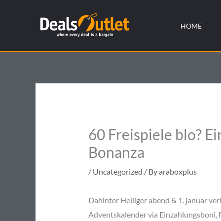
Skip
to
HOME
content
60 Freispiele blo? 
Bonanza
/
Uncategorized
/ By
araboxplus
Dahinter Heiliger abend & 1. januar ver
Adventskalender via Einzahlungsboni, 