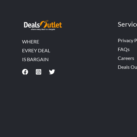
Servic
Privacy P
WHERE
FAQs
EVREY DEAL
Careers
IS BARGAIN
Deals Ou