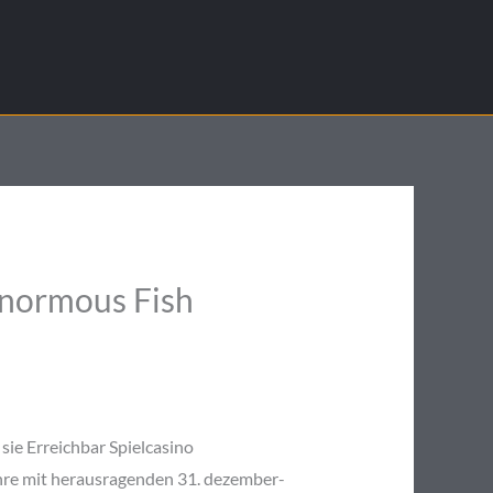
Enormous Fish
sie Erreichbar Spielcasino
ahre mit herausragenden 31. dezember-