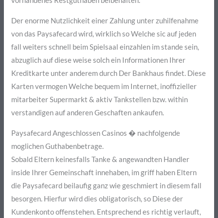
Der enorme Nutzlichkeit einer Zahlung unter zuhilfenahme
von das Paysafecard wird, wirklich so Welche sic auf jeden
fall weiters schnell beim Spielsaal einzahlen im stande sein,
abzuglich auf diese weise solch ein Informationen Ihrer
Kreditkarte unter anderem durch Der Bankhaus findet. Diese
Karten vermogen Welche bequem im Internet, inoffizieller
mitarbeiter Supermarkt & aktiv Tankstellen bzw. within
verstandigen auf anderen Geschaften ankaufen.
Paysafecard Angeschlossen Casinos � nachfolgende
moglichen Guthabenbetrage.
Sobald Eltern keinesfalls Tanke & angewandten Handler
inside Ihrer Gemeinschaft innehaben, im griff haben Eltern
die Paysafecard beilaufig ganz wie geschmiert in diesem fall
besorgen. Hierfur wird dies obligatorisch, so Diese der
Kundenkonto offenstehen. Entsprechend es richtig verlauft,