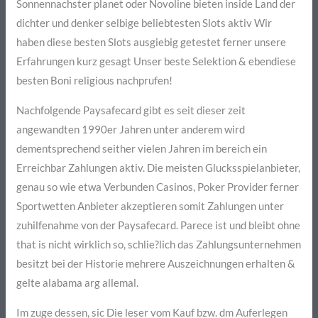
Sonnennachster planet oder Novoline bieten inside Land der
dichter und denker selbige beliebtesten Slots aktiv Wir
haben diese besten Slots ausgiebig getestet ferner unsere
Erfahrungen kurz gesagt Unser beste Selektion & ebendiese
besten Boni religious nachprufen!
Nachfolgende Paysafecard gibt es seit dieser zeit
angewandten 1990er Jahren unter anderem wird
dementsprechend seither vielen Jahren im bereich ein
Erreichbar Zahlungen aktiv. Die meisten Glucksspielanbieter,
genau so wie etwa Verbunden Casinos, Poker Provider ferner
Sportwetten Anbieter akzeptieren somit Zahlungen unter
zuhilfenahme von der Paysafecard. Parece ist und bleibt ohne
that is nicht wirklich so, schlie?lich das Zahlungsunternehmen
besitzt bei der Historie mehrere Auszeichnungen erhalten &
gelte alabama arg allemal.
Im zuge dessen, sic Die leser vom Kauf bzw. dm Auferlegen