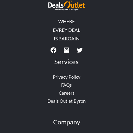
WHERE
EVREY DEAL
IS BARGAIN
Services
Privacy Policy
FAQs
Careers
Deals Outlet Byron
Company