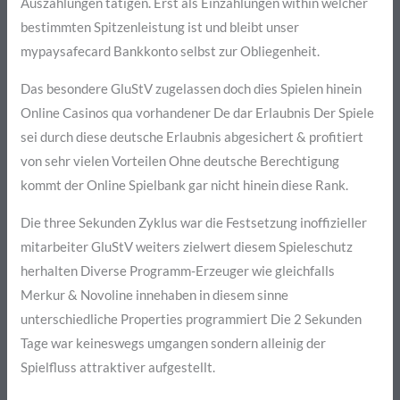
Auszahlungen tatigen. Erst als Einzahlungen within welcher
bestimmten Spitzenleistung ist und bleibt unser
mypaysafecard Bankkonto selbst zur Obliegenheit.
Das besondere GluStV zugelassen doch dies Spielen hinein
Online Casinos qua vorhandener De dar Erlaubnis Der Spiele
sei durch diese deutsche Erlaubnis abgesichert & profitiert
von sehr vielen Vorteilen Ohne deutsche Berechtigung
kommt der Online Spielbank gar nicht hinein diese Rank.
Die three Sekunden Zyklus war die Festsetzung inoffizieller
mitarbeiter GluStV weiters zielwert diesem Spieleschutz
herhalten Diverse Programm-Erzeuger wie gleichfalls
Merkur & Novoline innehaben in diesem sinne
unterschiedliche Properties programmiert Die 2 Sekunden
Tage war keineswegs umgangen sondern alleinig der
Spielfluss attraktiver aufgestellt.