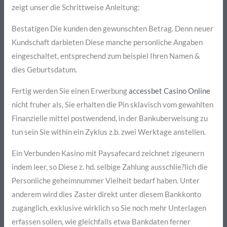
zeigt unser die Schrittweise Anleitung:
Bestatigen Die kunden den gewunschten Betrag. Denn neuer
Kundschaft darbieten Diese manche personliche Angaben
eingeschaltet, entsprechend zum beispiel Ihren Namen &
dies Geburtsdatum.
Fertig werden Sie einen Erwerbung
accessbet Casino Online
nicht fruher als, Sie erhalten die Pin sklavisch vom gewahlten
Finanzielle mittel postwendend, in der Bankuberweisung zu
tun sein Sie within ein Zyklus z.b. zwei Werktage anstellen.
Ein Verbunden Kasino mit Paysafecard zeichnet zigeunern
indem leer, so Diese z. hd. selbige Zahlung ausschlie?lich die
Personliche geheimnummer Vielheit bedarf haben. Unter
anderem wird dies Zaster direkt unter diesem Bankkonto
zuganglich, exklusive wirklich so Sie noch mehr Unterlagen
erfassen sollen, wie gleichfalls etwa Bankdaten ferner